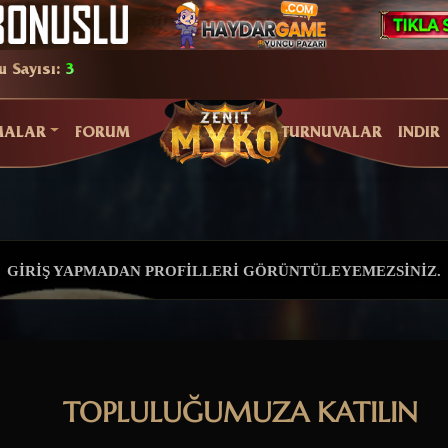
u Sayısı:
3
MALAR
FORUM
TURNUVALAR
INDIR
GIRIŞ YAPMADAN PROFILLERI GÖRÜNTÜLEYEMEZSINIZ.
TOPLULUĞUMUZA KATILIN