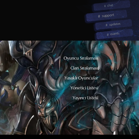
Oyuncu Sıralaması
Clan Sıralaması
Yasaklı Oyuncular
Yönetici Listesi
Yayıncı Listesi