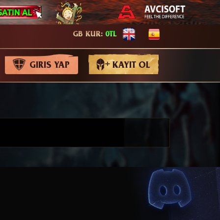
GB KUR:
0TL
GIRIS YAP
KAYIT OL