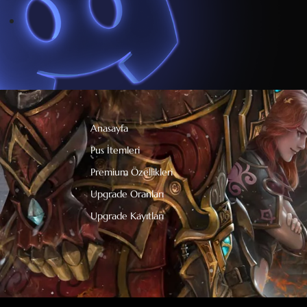
Anasayfa
Pus İtemleri
Premium Özellikleri
Upgrade Oranları
Upgrade Kayıtları