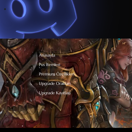
Anasayfa
Pus İtemleri
Premium Özellikleri
Upgrade Oranları
Upgrade Kayıtları