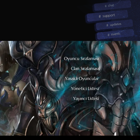
Oyuncu Sıralaması
Clan Sıralaması
Yasaklı Oyuncular
Yönetici Listesi
Yayıncı Listesi