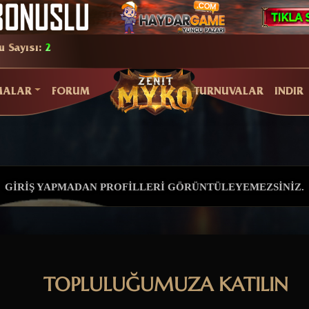
u Sayısı:
2
MALAR
FORUM
TURNUVALAR
INDIR
GIRIŞ YAPMADAN PROFILLERI GÖRÜNTÜLEYEMEZSINIZ.
TOPLULUĞUMUZA KATILIN