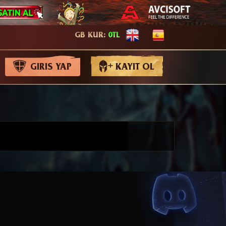
GB KUR:
0TL
GIRIS YAP
KAYIT OL