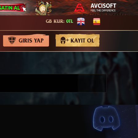
GB KUR:
0TL
GIRIS YAP
KAYIT OL