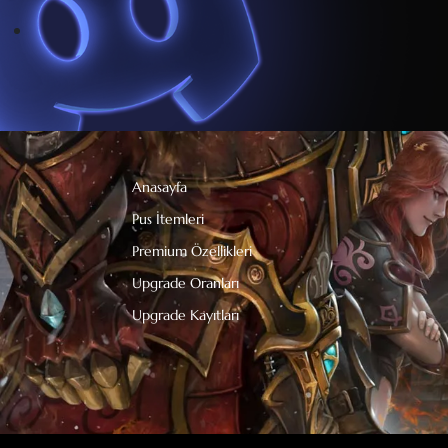
Anasayfa
Pus İtemleri
Premium Özellikleri
Upgrade Oranları
Upgrade Kayıtları