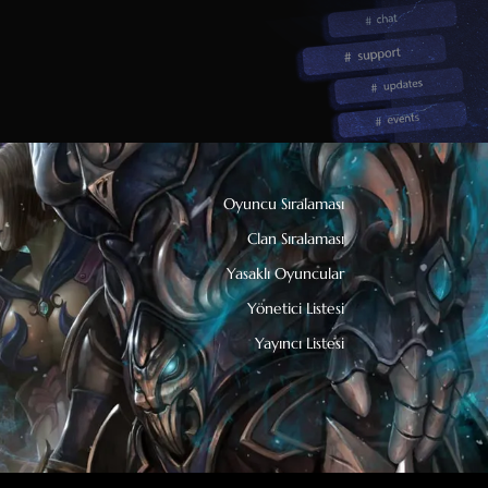
Oyuncu Sıralaması
Clan Sıralaması
Yasaklı Oyuncular
Yönetici Listesi
Yayıncı Listesi