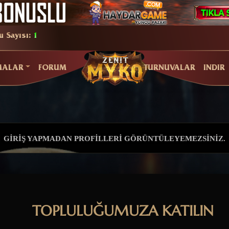
u Sayısı:
1
MALAR
FORUM
TURNUVALAR
INDIR
GIRIŞ YAPMADAN PROFILLERI GÖRÜNTÜLEYEMEZSINIZ.
TOPLULUĞUMUZA KATILIN