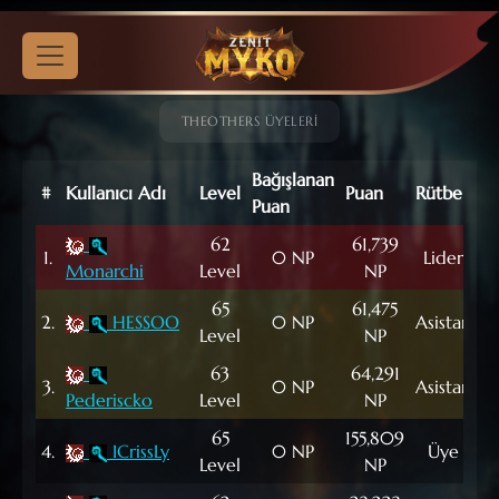
THEOTHERS ÜYELERİ
Bağışlanan
#
Kullanıcı Adı
Level
Puan
Rütbe
B
Puan
62
61,739
1.
0 NP
Lider
Monarchi
Level
NP
65
61,475
2.
HESSOO
0 NP
Asistan
M
Level
NP
63
64,291
3.
0 NP
Asistan
M
Pederiscko
Level
NP
65
155,809
4.
ICrissLy
0 NP
Üye
M
Level
NP