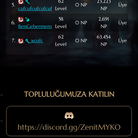
62
23,223
5.
0 NP
Üye
cufcufcufcufcuf
Level
NP
58
2,691
6.
0 NP
Üye
M
BenGebermem
Level
NP
62
63,454
7.
xcofc
0 NP
Üye
Level
NP
TOPLULUĞUMUZA KATILIN
https://discord.gg/ZenitMYKO